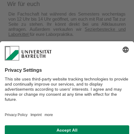
Wir für euch
Die Fachschaft hat während des Semesters wochentags
von 12 Uhr bis 14 Uhr geöffnet, um euch mit Rat und Tat zur
Seite zu stehen. Ihr könnt direkt bei uns Altklausuren
anfragen. Außerdem verkaufen wir
Sezierbestecke und
Laborkittel
für eure Laborpraktika.
Verantwortlich für die Redaktion:
Michelle Trautmann, Jo Bulst